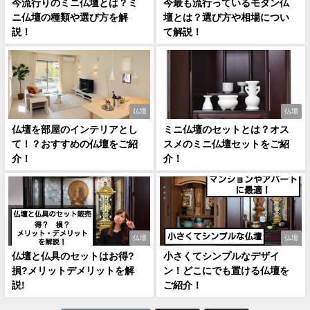
今流行りのミニ仏壇とは？ミ
今最も流行っているモダン仏
ニ仏壇の種類や選び方を解
壇とは？選び方や相場につい
説！
て解説！
仏壇
仏壇
仏壇を部屋のインテリアとし
ミニ仏壇のセットとは？オス
て！？おすすめの仏壇をご紹
スメのミニ仏壇セットをご紹
介！
介！
仏壇
仏壇
仏壇と仏具のセットはお得?
小さくてシンプルなデザイ
損?メリットデメリットを解
ン！どこにでも置ける仏壇を
説!
ご紹介！