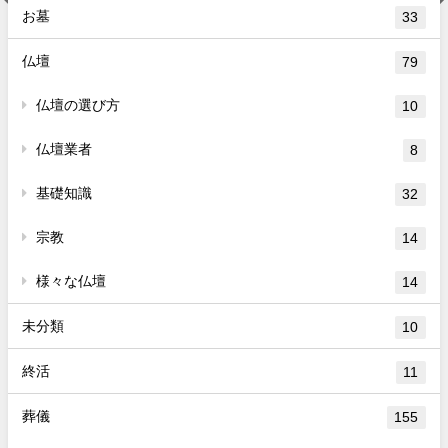
お墓
33
仏壇
79
仏壇の選び方
10
仏壇業者
8
基礎知識
32
宗教
14
様々な仏壇
14
未分類
10
終活
11
葬儀
155