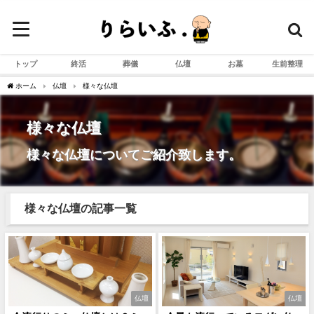
トップ
終活
葬儀
仏壇
お墓
生前整理
ホーム
仏壇
様々な仏壇
様々な仏壇
様々な仏壇についてご紹介致します。
様々な仏壇の記事一覧
仏壇
仏壇