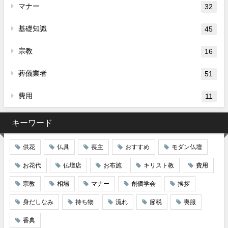
マナー
32
基礎知識
45
宗教
16
葬儀業者
51
費用
11
キーワード
供花
仏具
喪主
おすすめ
モダン仏壇
お花代
仏壇店
お布施
キリスト教
費用
宗教
相場
マナー
創価学会
挨拶
身だしなみ
持ち物
流れ
節税
喪服
香典