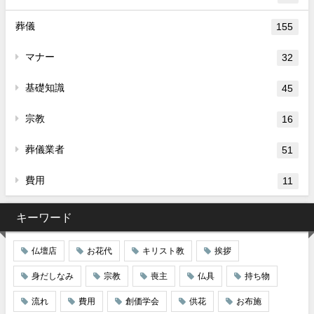
葬儀
155
マナー
32
基礎知識
45
宗教
16
葬儀業者
51
費用
11
キーワード
仏壇店
お花代
キリスト教
挨拶
身だしなみ
宗教
喪主
仏具
持ち物
流れ
費用
創価学会
供花
お布施