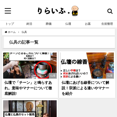
トップ
終活
葬儀
仏壇
お墓
生前整理
ホーム
仏具
仏具の記事一覧
仏壇
仏壇
仏壇で「チーン」と鳴らすあ
仏壇にあげる線香について解
れ。意味やマナーについて徹
説！宗派による違いやマナー
底解説!
を紹介