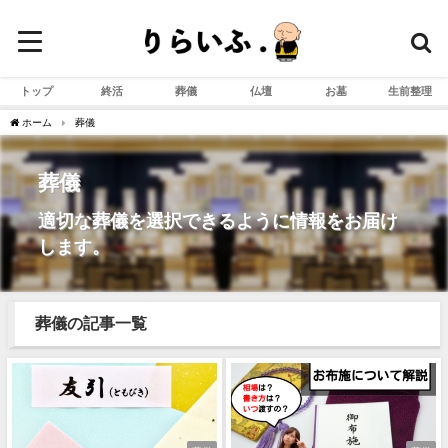
トップ
終活
葬儀
仏壇
お墓
生前整理
ホーム
葬儀
葬儀
適切な葬儀を選択できるように情報をお届け
します。
葬儀の記事一覧