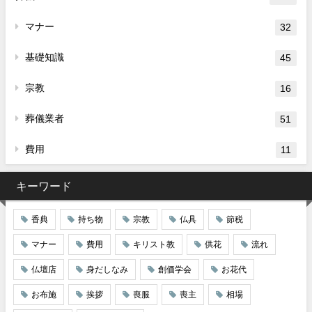
マナー
32
基礎知識
45
宗教
16
葬儀業者
51
費用
11
キーワード
香典
持ち物
宗教
仏具
節税
マナー
費用
キリスト教
供花
流れ
仏壇店
身だしなみ
創価学会
お花代
お布施
挨拶
喪服
喪主
相場