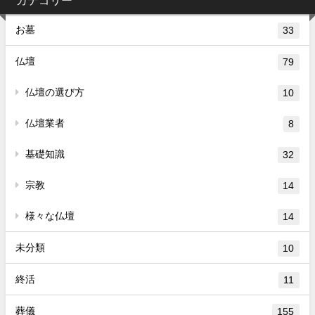
カテゴリー
お墓
33
仏壇
79
仏壇の選び方
10
仏壇業者
8
基礎知識
32
宗教
14
様々な仏壇
14
未分類
10
終活
11
葬儀
155