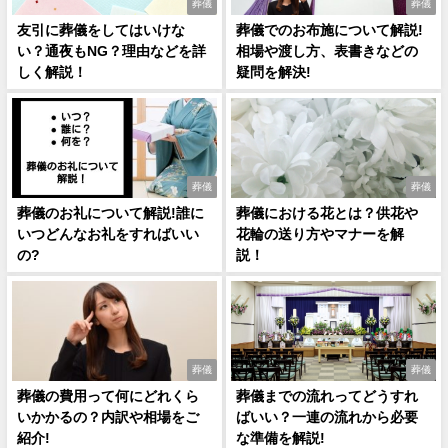
葬儀
葬儀
友引に葬儀をしてはいけな
葬儀でのお布施について解説!
い？通夜もNG？理由などを詳
相場や渡し方、表書きなどの
しく解説！
疑問を解決!
葬儀
葬儀
葬儀のお礼について解説!誰に
葬儀における花とは？供花や
いつどんなお礼をすればいい
花輪の送り方やマナーを解
の?
説！
葬儀
葬儀
葬儀の費用って何にどれくら
葬儀までの流れってどうすれ
いかかるの？内訳や相場をご
ばいい？一連の流れから必要
紹介!
な準備を解説!