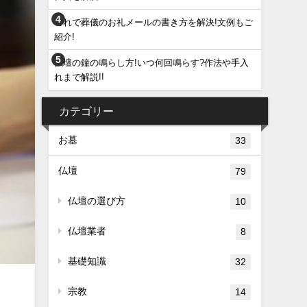
これで葬儀のお礼メールの書き方を解決!文例もご
紹介!
仏壇の鐘の鳴らし方!いつ何回鳴らす?作法や手入
れまで解説!!
カテゴリー
お墓
33
仏壇
79
仏壇の選び方
10
仏壇業者
8
基礎知識
32
宗教
14