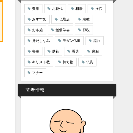
費用
お花代
相場
挨拶
おすすめ
仏壇店
宗教
お布施
創価学会
節税
身だしなみ
モダン仏壇
流れ
喪主
供花
香典
喪服
キリスト教
持ち物
仏具
マナー
著者情報