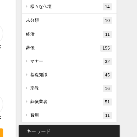
様々な仏壇
14
未分類
10
終活
11
く
葬儀
155
マナー
32
基礎知識
45
宗教
16
葬儀業者
51
費用
11
く
キーワード