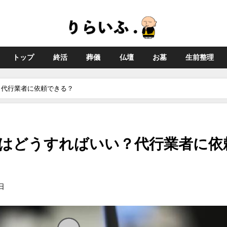
トップ
終活
葬儀
仏壇
お墓
生前整理
？代行業者に依頼できる？
はどうすればいい？代行業者に依
日