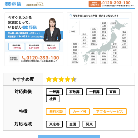
おすすめ度
対応葬儀
一般葬
家族葬
一日葬
直葬
社葬
特徴
無料相談
カード可
アフターサービス
対応地域
東京都
全国
関東