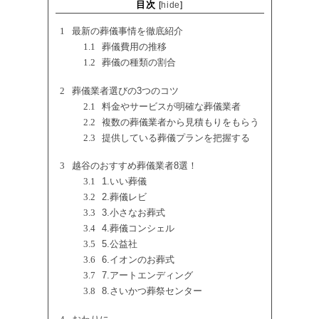
目次
[
hide
]
1
最新の葬儀事情を徹底紹介
1.1
葬儀費用の推移
1.2
葬儀の種類の割合
2
葬儀業者選びの3つのコツ
2.1
料金やサービスが明確な葬儀業者
2.2
複数の葬儀業者から見積もりをもらう
2.3
提供している葬儀プランを把握する
3
越谷のおすすめ葬儀業者8選！
3.1
1.いい葬儀
3.2
2.葬儀レビ
3.3
3.小さなお葬式
3.4
4.葬儀コンシェル
3.5
5.公益社
3.6
6.イオンのお葬式
3.7
7.アートエンディング
3.8
8.さいかつ葬祭センター