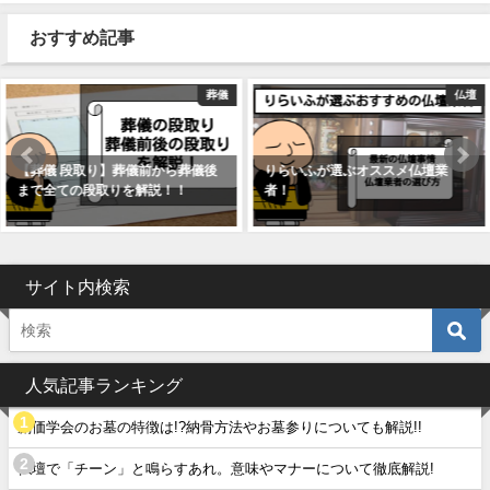
おすすめ記事
葬儀
仏壇
葬儀後
りらいふが選ぶオススメ仏壇業
【葬儀 生花】葬儀ではなん
！
者！
を使うの?生花の送り方や
サイト内検索
人気記事ランキング
創価学会のお墓の特徴は!?納骨方法やお墓参りについても解説!!
仏壇で「チーン」と鳴らすあれ。意味やマナーについて徹底解説!