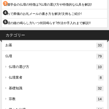
創価学会の仏壇の特徴は?仏壇の選び方や特徴的な仏具を解説!
これで葬儀のお礼メールの書き方を解決!文例もご紹介!
仏壇の鐘の鳴らし方!いつ何回鳴らす?作法や手入れまで解説!!
カテゴリー
お墓
33
仏壇
79
仏壇の選び方
10
仏壇業者
8
基礎知識
32
宗教
14