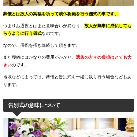
葬儀とは故人の冥福を祈って成仏祈願を行う儀式の事です。
つまりお通夜とはまた意味合いが異なり、
故人が無事に成仏しても
らうように行う儀式
なのです。
なので、僧侶を招き読経して頂きます。
また葬儀にはかなりの費用がかかり、
遺族の方々の負担はとても大
きい
のです。
地域などによっては、葬儀と告別式を一緒に執り行う場合などもあ
ります。
告別式の意味について