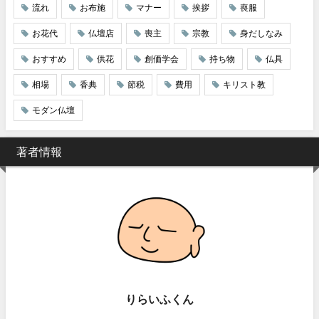
流れ
お布施
マナー
挨拶
喪服
お花代
仏壇店
喪主
宗教
身だしなみ
おすすめ
供花
創価学会
持ち物
仏具
相場
香典
節税
費用
キリスト教
モダン仏壇
著者情報
りらいふくん