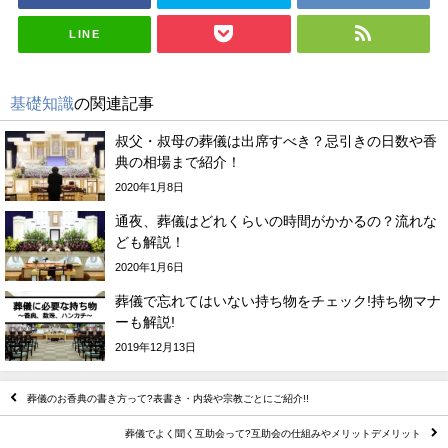
LINE
基礎知識
の関連記事
叔父・叔母の葬儀は出席すべき？忌引きの日数や香
典の相場まで紹介！
2020年1月8日
通夜、葬儀はどれくらいの時間がかかるの？流れな
ども解説！
2020年1月6日
葬儀で忘れてはいない持ち物をチェック!持ち物マナ
ーも解説!
2019年12月13日
葬儀のお香典の書き方って?表書き・内袋や宗教ごとにご紹介!!
葬儀でよく聞く互助会って?互助会の仕組みやメリットデメリット