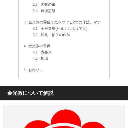
2.3
火葬の儀
2.4
葬後霊祭
3
金光教の葬儀で気をつける2つの作法、マナー
3.1
玉串奉奠(たまぐしほうてん)
3.2
拝礼、拍手の作法
4
金光教の香典
4.1
表書き
4.2
相場
5
おわりに
金光教について解説