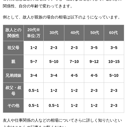
関係性、自分の年齢で変わってきます。
例として、故人が親族の場合の相場は以下のようになっています。
故人との
20代※
30代
40代
50代
60代
関係性
単位:万
祖父母
1~2
2~3
2~3
3~5
3~5
親
5~7
5~10
7~10
9~12
10~15
兄弟姉妹
3~4
3~4
4~5
4~5
5~10
叔父・叔
0.5~1
1~2
1~2
2~3
2~3
母
その他
0.5~1
0.5~1
1~2
1~2
2~3
友人や仕事関係の人などの相場についてさらに詳しく知りたいとい