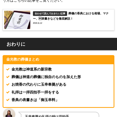
う方はこちらの記事をご覧ください。
葬儀の香典における相場、マナ
合わせて読んでおきたい記事
ー、表書きなどを徹底解説！
2019.11.12
おわりに
金光教の葬儀まとめ
金光教は神道系の新宗教
葬儀は神道の葬儀に独自のものを加えた形
お焼香の代わりに玉串奉奠がある
礼拝は一拝四拍手一拝をする
香典の表書きは「御玉串料」
玉串奉奠や礼拝の時は四拍手...