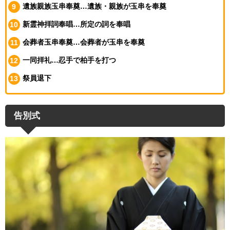
遺族親族玉串奉奠…遺族・親族が玉串を奉奠
新霊神拝詞奉唱…所定の詞を奉唱
会葬者玉串奉奠…会葬者が玉串を奉奠
一同拝礼…忍手で柏手を打つ
祭員退下
告別式