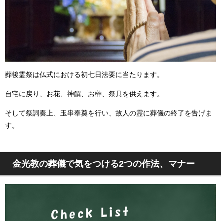
葬後霊祭は仏式における初七日法要に当たります。
自宅に戻り、
お花、神饌、お榊、祭具を供えます。
そして祭詞奏上、玉串奉奠を行い、故人の霊に葬儀の終了を告げま
す。
金光教の葬儀で気をつける2つの作法、マナー