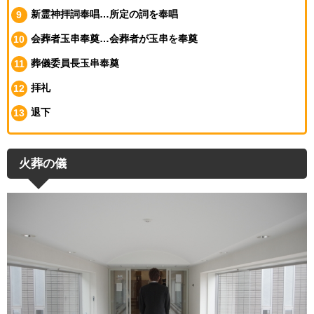
新霊神拝詞奉唱…所定の詞を奉唱
会葬者玉串奉奠…会葬者が玉串を奉奠
葬儀委員長
玉串
奉奠
拝礼
退下
火葬の儀