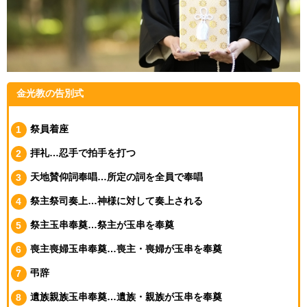
金光教の告別式
祭員着座
拝礼…忍手で拍手を打つ
天地賛仰詞奉唱…所定の詞を全員で奉唱
祭主祭司奏上…神様に対して奏上される
祭主玉串奉奠…祭主が玉串を奉奠
喪主喪婦玉串奉奠…喪主・喪婦が玉串を奉奠
弔辞
遺族親族玉串奉奠…遺族・親族が玉串を奉奠