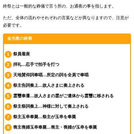
終祭とは一般的な葬儀で言う所の、お通夜の事を指します。
ただ、全体の流れやそれぞれの言葉などが異なりますので、注意が
必要です。
金光教の終祭
祭員着座
拝礼…忍手で拍手を打つ
天地賛仰詞奉唱…所定の詞を全員で奉唱
祭主告詞奏上…故人さまに奏上される
霊璽奉遷…故人さまの霊がご遺体から霊璽に移される
祭主祭詞奏上…神様に対して奏上される
祭主玉串奉奠…祭主が玉串を奉奠
喪主喪婦玉串奉奠…喪主・喪婦が玉串を奉奠