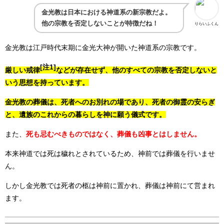
金光教は日本における神道系の新宗教だよ。
他の宗教を否定しないことが特徴だね！
りらいふくん
金光教は江戸時代末期に金光大神が開いた神道系の宗教です。
[注1]
厳しい戒律
などが存在せず、他のすべての宗教を否定しないと
いう思想を持っています。
金光教の葬儀は、死者へのお別れの場であり、死者の御霊の安らぎ
と、遺族のこれからの暮らしを神に願う儀式です。
また、
死も忌むべきものではなく、葬儀も凶事とはしません。
本来神道では死は穢れとされているため、神前では葬儀を行いませ
ん。
しかし金光教では死者の柩は神前に置かれ、葬儀は神前にて営まれ
ます。