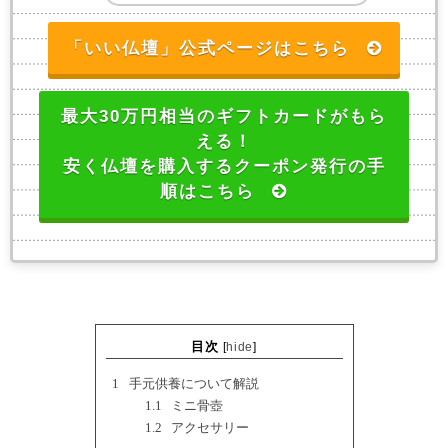
「いい仏壇」公式ページはこちら
最大30万円相当のギフトカードがもら
える！
安く仏壇を購入するクーポン発行の手
順はこちら
目次
[
hide
]
1
手元供養について解説
1.1
ミニ骨壺
1.2
アクセサリー