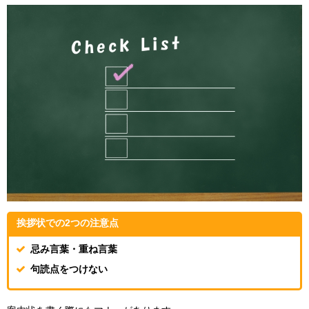
挨拶状での2つの注意点
忌み言葉・重ね言葉
句読点をつけない