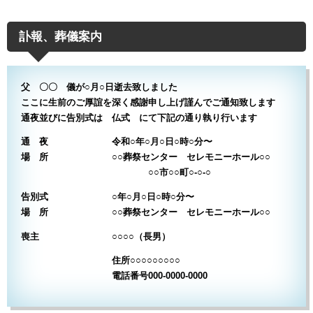
訃報、葬儀案内
父 〇〇 儀が○月○日逝去致しました
ここに生前のご厚誼を深く感謝申し上げ謹んでご通知致します
通夜並びに告別式は 仏式 にて下記の通り執り行います
通 夜 令和○年○月○日○時○分〜
場 所 ○○葬祭センター セレモニーホール○○
○○市○○町○-○-○
告別式 ○年○月○日○時○分〜
場 所 ○○葬祭センター セレモニーホール○○
喪主 ○○○○（長男）
住所○○○○○○○○○
電話番号000-0000-0000