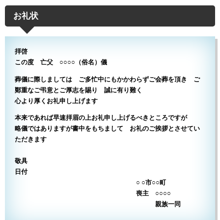
お礼状
拝啓
この度 亡父 ○○○○（俗名）儀
葬儀に際しましては
ご多忙中にもかかわらずご会葬を頂き ご
鄭重なご弔意とご厚志を賜り 誠に有り難く
心より厚くお礼申し上げます
本来であれば早速拝眉の上お礼申し上げるべきところですが
略儀ではありますが書中をもちまして お礼のご挨拶とさせてい
ただきます
敬具
日付
○ ○市○○町
喪主 ○○○○
親族一同