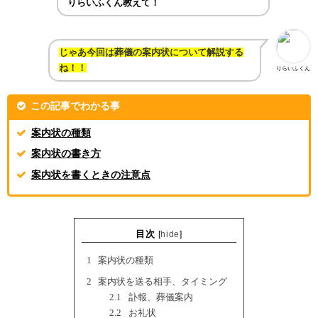
りらいふくん教えて！
じゃあ今回は葬儀の案内状
について解説する
ね！！
りらいふくん
この記事でわかる事
案内状の種類
案内状の書き方
案内状を書くときの注意点
目次
[
hide
]
1
案内状の種類
2
案内状を送る相手、タイミング
2.1
訃報、葬儀案内
2.2
お礼状