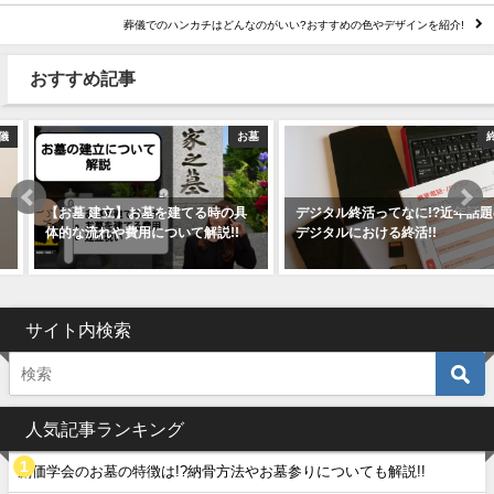
葬儀でのハンカチはどんなのがいい?おすすめの色やデザインを紹介!
おすすめ記事
お墓
終活
【お墓 建立】お墓を建てる時の具
デジタル終活ってなに!?近年話題の
体的な流れや費用について解説!!
デジタルにおける終活!!
サイト内検索
人気記事ランキング
創価学会のお墓の特徴は!?納骨方法やお墓参りについても解説!!