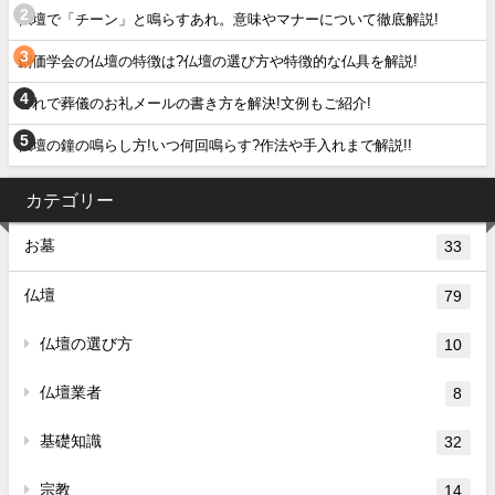
仏壇で「チーン」と鳴らすあれ。意味やマナーについて徹底解説!
創価学会の仏壇の特徴は?仏壇の選び方や特徴的な仏具を解説!
これで葬儀のお礼メールの書き方を解決!文例もご紹介!
仏壇の鐘の鳴らし方!いつ何回鳴らす?作法や手入れまで解説!!
カテゴリー
お墓
33
仏壇
79
仏壇の選び方
10
仏壇業者
8
基礎知識
32
宗教
14