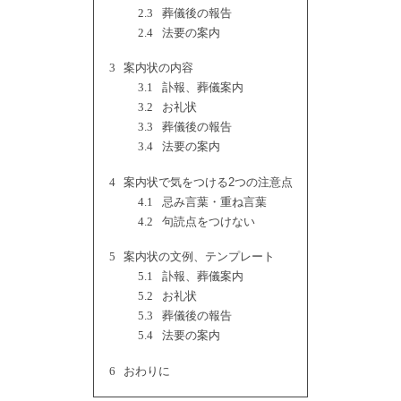
2.3
葬儀後の報告
2.4
法要の案内
3
案内状の内容
3.1
訃報、葬儀案内
3.2
お礼状
3.3
葬儀後の報告
3.4
法要の案内
4
案内状で気をつける2つの注意点
4.1
忌み言葉・重ね言葉
4.2
句読点をつけない
5
案内状の文例、テンプレート
5.1
訃報、葬儀案内
5.2
お礼状
5.3
葬儀後の報告
5.4
法要の案内
6
おわりに