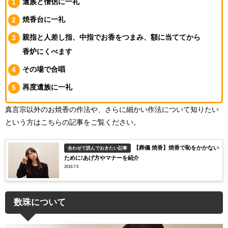
遺族と僧侶に一礼
焼香台に一礼
親指と人差し指、中指でお香をつまみ、額に当ててから
香炉にくべます
その場で合唱
再度遺族に一礼
真言宗以外のお焼香の作法や、さらに細かい作法について知りたい
という方はこちらの記事をご覧ください。
【葬儀 焼香】焼香で恥をかかない
合わせて読んでおきたい記事
ために!あげ方やマナーを紹介
2019.7.5
数珠について