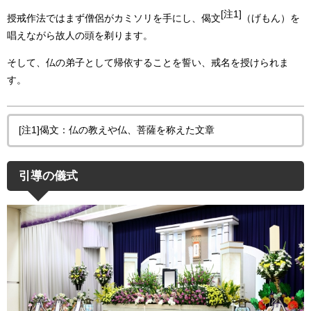
[注1]
授戒作法ではまず僧侶がカミソリを手にし、偈文
（げもん）を
唱えながら故人の頭を剃ります。
そして、仏の弟子として
帰依することを誓い、戒名を授けられま
す。
[注1]偈文：仏の教えや仏、菩薩を称えた文章
引導の儀式