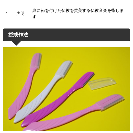
典に節を付けた仏教を賛美する仏教音楽を指しま
4
声明
す
授戒作法