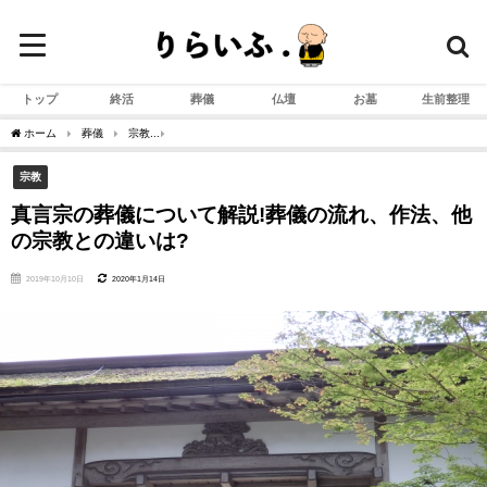
トップ
終活
葬儀
仏壇
お墓
生前整理
ホーム
葬儀
宗教
真言宗の葬儀について解説!葬儀の流れ、作法、他の宗教との違
宗教
真言宗の葬儀について解説!葬儀の流れ、作法、他
の宗教との違いは?
2019年10月10日
2020年1月14日