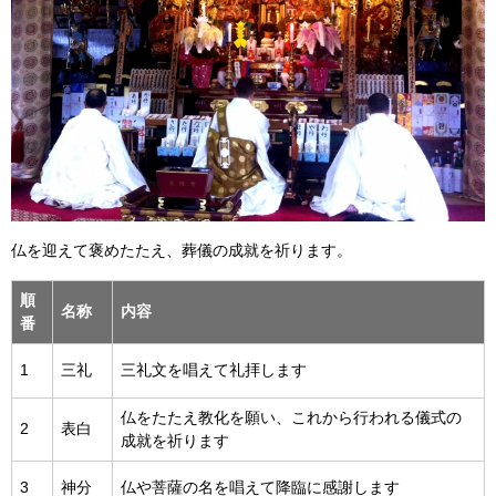
仏を迎えて褒めたたえ、葬儀の成就を祈ります。
順
名称
内容
番
1
三礼
三礼文を唱えて礼拝します
仏をたたえ教化を願い、これから行われる儀式の
2
表白
成就を祈ります
3
神分
仏や菩薩の名を唱えて降臨に感謝します