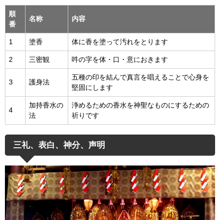
順
名称
内容
番
1
塗香
体に香を塗って汚れをとります
2
三密観
吽の字を体・口・意におきます
五種の印を結んで真言を唱えることで心身を
3
護身法
堅固にします
加持香水の
浄めるための香水を神聖なものにするための
4
法
祈りです
三礼、表白、神分、声明