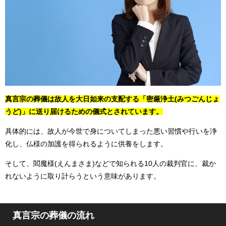
真言宗の葬儀は故人を大日如来の支配する「密厳浄土(みつごんじょ
うど)」に送り届けるための儀式とされています。
具体的には、故人が今世で身についてしまった悪い習慣や行いを浄
化し、仏様の加護を得られるように供養をします。
そして、閻魔様(えんまさま)などで知られる10人の裁判官に、裁か
れないように取り計らうという意味があります。
真言宗の葬儀の流れ