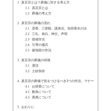
1
真言宗とは？葬儀に対する考え方
1.1
真言宗とは
1.2
葬儀の考え方
2
真言宗の葬儀の流れ
2.1
塗香、三密観、護身法、加持香水の法
2.2
三礼、表白、神分、声明
2.3
授戒作法
2.4
引導の儀式
2.5
破地獄の作法
3
真言宗の葬儀の特徴
3.1
灌頂
3.2
土砂加持
4
真言宗の葬儀で気をつけるべき3つの作法、マナー
4.1
お焼香について
4.2
数珠について
4.3
香典について
5
おわりに