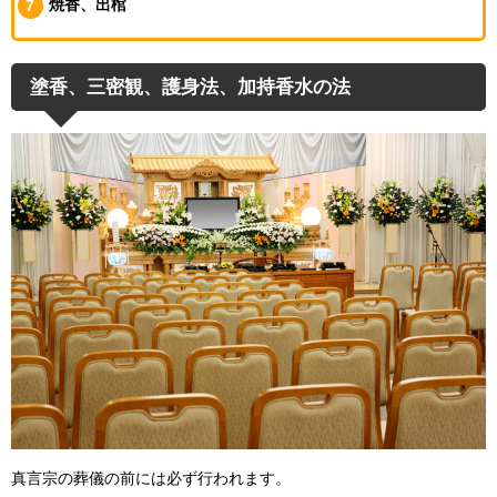
焼香、出棺
塗香、三密観、護身法、加持香水の法
真言宗の葬儀の前には必ず行われます。