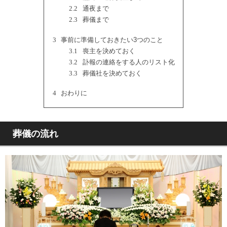
2.2
通夜まで
2.3
葬儀まで
3
事前に準備しておきたい3つのこと
3.1
喪主を決めておく
3.2
訃報の連絡をする人のリスト化
3.3
葬儀社を決めておく
4
おわりに
葬儀の流れ