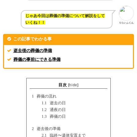
じゃあ今回は葬儀の準備について解説をして
いくね！！
りらいふくん
この記事でわかる事
逝去後の葬儀の準備
葬儀の事前にできる準備
目次
[
hide
]
1
葬儀の流れ
1.1
逝去の日
1.2
通夜の日
1.3
葬儀の日
2
逝去後の準備
2.1
臨終〜遺体安置まで