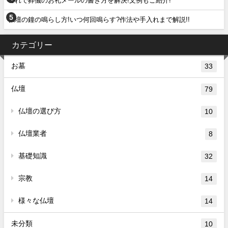
これで葬儀のお礼メールの書き方を解決!文例もご紹介!
仏壇の鐘の鳴らし方!いつ何回鳴らす?作法や手入れまで解説!!
カテゴリー
お墓
33
仏壇
79
仏壇の選び方
10
仏壇業者
8
基礎知識
32
宗教
14
様々な仏壇
14
未分類
10