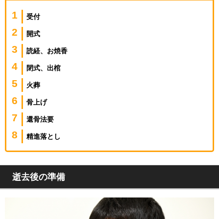
受付
開式
読経、お焼香
閉式、出棺
火葬
骨上げ
還骨法要
精進落とし
逝去後の準備