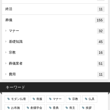
終活
11
葬儀
155
マナー
32
基礎知識
45
宗教
16
葬儀業者
51
費用
11
キーワード
モダン仏壇
喪服
マナー
宗教
仏具
お布施
創価学会
香典
喪主
挨拶