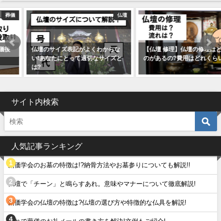
仏壇
仏壇
仏壇のサイズ表記がよくわからな
【仏壇 修理】仏壇の修理はどんな
い!あなたにとって適切なサイズと
のがあるの?費用はどれくらい?
は?
サイト内検索
人気記事ランキング
創価学会のお墓の特徴は!?納骨方法やお墓参りについても解説!!
仏壇で「チーン」と鳴らすあれ。意味やマナーについて徹底解説!
創価学会の仏壇の特徴は?仏壇の選び方や特徴的な仏具を解説!